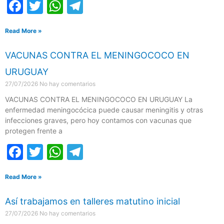
F
T
W
T
a
w
h
el
Read More »
c
itt
at
e
e
er
s
gr
VACUNAS CONTRA EL MENINGOCOCO EN
b
A
a
URUGUAY
o
p
m
27/07/2026
No hay comentarios
o
p
VACUNAS CONTRA EL MENINGOCOCO EN URUGUAY La
enfermedad meningocócica puede causar meningitis y otras
k
infecciones graves, pero hoy contamos con vacunas que
protegen frente a
F
T
W
T
a
w
h
el
Read More »
c
itt
at
e
e
er
s
gr
Así trabajamos en talleres matutino inicial
b
A
a
27/07/2026
No hay comentarios