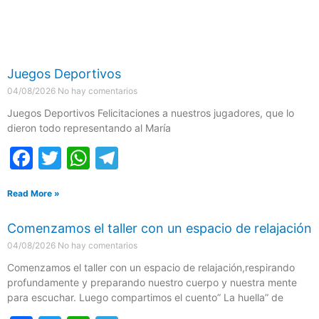
Juegos Deportivos
04/08/2026
No hay comentarios
Juegos Deportivos Felicitaciones a nuestros jugadores, que lo
dieron todo representando al María
F
T
W
T
a
w
h
el
Read More »
c
itt
at
e
e
er
s
gr
Comenzamos el taller con un espacio de relajación
b
A
a
04/08/2026
No hay comentarios
o
p
m
Comenzamos el taller con un espacio de relajación,respirando
profundamente y preparando nuestro cuerpo y nuestra mente
o
p
para escuchar. Luego compartimos el cuento” La huella” de
k