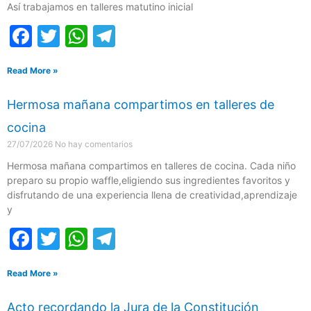
o
p
m
Así trabajamos en talleres matutino inicial
o
p
F
T
W
T
k
a
w
h
el
Read More »
c
itt
at
e
e
er
s
gr
Hermosa mañana compartimos en talleres de
b
A
a
cocina
o
p
m
27/07/2026
No hay comentarios
o
p
Hermosa mañana compartimos en talleres de cocina. Cada niño
preparo su propio waffle,eligiendo sus ingredientes favoritos y
k
disfrutando de una experiencia llena de creatividad,aprendizaje
y
F
T
W
T
a
w
h
el
Read More »
c
itt
at
e
e
er
s
gr
Acto recordando la Jura de la Constitución