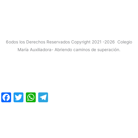
6odos los Derechos Reservados Copyright 2021 -2026 Colegio
María Auxiliadora- Abriendo caminos de superación.
F
T
W
T
a
w
h
el
c
itt
at
e
e
er
s
gr
b
A
a