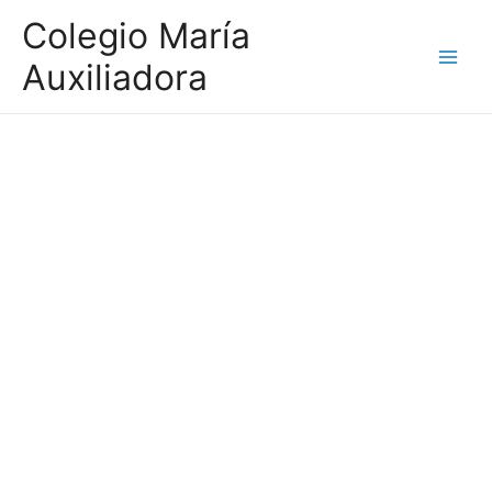
Ir
Colegio María
al
Auxiliadora
contenido