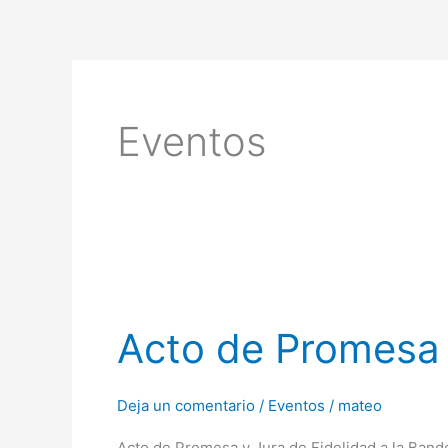
Ir
al
contenido
Eventos
Acto
de
Acto de Promesa 
Promesa
y
Jura
Deja un comentario
/
Eventos
/
mateo
de
Acto de Promesa y Jura de Fidelidad a la Band
Fidelidad