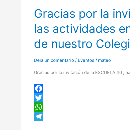
por
p
a
Gracias por la in
la
m
invitación
las actividades e
de
la
de nuestro Coleg
ESCUELA
46
,
Deja un comentario
/
Eventos
/
mateo
para
Gracias por la invitación de la ESCUELA 46 , pa
difundir
las
actividades
en
F
el
a
T
marco
c
w
W
de
e
i
h
T
los