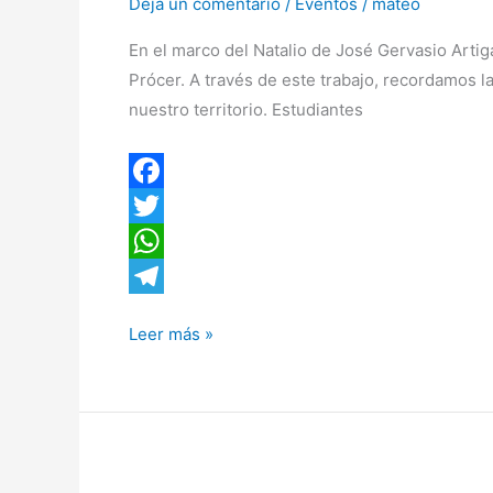
Deja un comentario
/
Eventos
/
mateo
de
En el marco del Natalio de José Gervasio Artig
José
Prócer. A través de este trabajo, recordamos la
Gervasio
nuestro territorio. Estudiantes
Artigas
F
a
T
c
w
W
e
i
h
T
Leer más »
b
t
a
e
o
t
t
l
o
e
s
e
k
r
A
g
Gracias
p
r