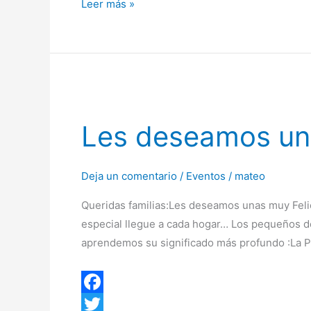
Leer más »
b
t
a
e
festejos
o
t
t
l
de
los
o
e
s
e
110
k
r
A
g
años
Les
p
r
de
deseamos
p
a
Les deseamos un
nuestro
unas
m
Colegio
muy
Felices
Deja un comentario
/
Eventos
/
mateo
Pascuas
Queridas familias:Les deseamos unas muy Felic
especial llegue a cada hogar… Los pequeños de
aprendemos su significado más profundo :La 
F