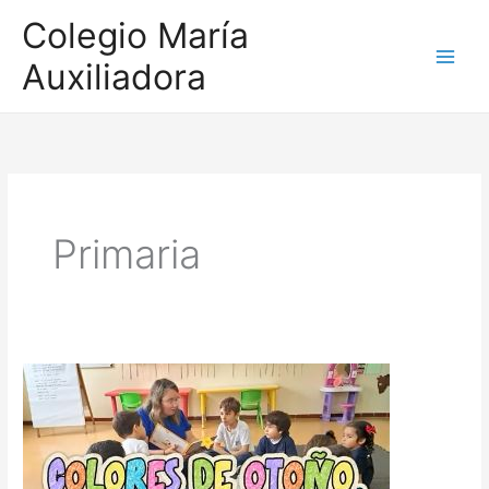
Ir
Colegio María
al
Auxiliadora
contenido
Primaria
Llegó
el
otoño
y
comenzamos