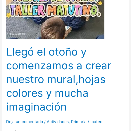
a
crear
nuestro
mural,hojas
colores
y
Llegó el otoño y
mucha
imaginación
comenzamos a crear
nuestro mural,hojas
colores y mucha
imaginación
Deja un comentario
/
Actividades
,
Primaria
/
mateo