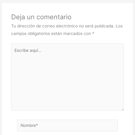
b
A
a
Deja un comentario
o
p
m
o
p
Tu dirección de correo electrónico no será publicada.
Los
campos obligatorios están marcados con
*
k
Escribe
aquí...
Nombre*