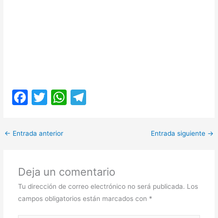
F
T
W
T
a
w
h
el
c
itt
at
e
←
Entrada anterior
Entrada siguiente
→
e
er
s
gr
b
A
a
Deja un comentario
o
p
m
o
p
Tu dirección de correo electrónico no será publicada.
Los
campos obligatorios están marcados con
*
k