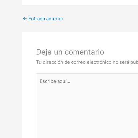
c
itt
at
e
e
er
s
gr
←
Entrada anterior
b
A
a
o
p
m
o
p
Deja un comentario
k
Tu dirección de correo electrónico no será pub
Escribe
aquí...